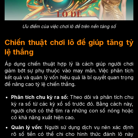
Ưu điểm của việc chơi lô đề trên nền tảng số
Chiến thuật chơi lô đề giúp tăng tỷ
lệ thắng
Áp dụng chiến thuật hợp lý là cách giúp người chơi
giảm bớt sự phụ thuộc vào may mắn. Việc phân tích
kết quả và quản lý vốn hiệu quả là bí quyết quan trọng
để nâng cao tỷ lệ chiến thắng.
Phân tích chu kỳ ra số:
Theo dõi và phân tích chu
kỳ ra số từ các kỳ xổ số trước đó. Bằng cách này,
người chơi có thể tìm ra những con số nóng hoặc
có khả năng xuất hiện cao.
Quản lý vốn:
Người sử dụng dịch vụ nên xác định
rõ số tiền có thể chi cho hình thức đánh lô này