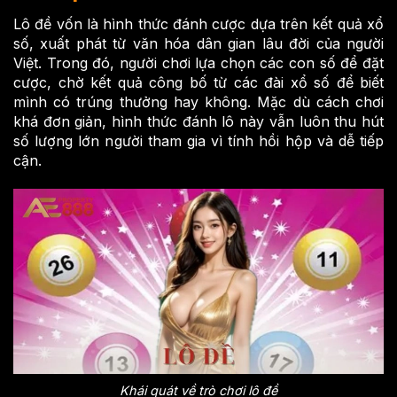
Lô đề vốn là hình thức đánh cược dựa trên kết quả xổ
số, xuất phát từ văn hóa dân gian lâu đời của người
Việt. Trong đó, người chơi lựa chọn các con số để đặt
cược, chờ kết quả công bố từ các đài xổ số để biết
mình có trúng thưởng hay không. Mặc dù cách chơi
khá đơn giản, hình thức đánh lô này vẫn luôn thu hút
số lượng lớn người tham gia vì tính hồi hộp và dễ tiếp
cận.
Khái quát về trò chơi lô đề