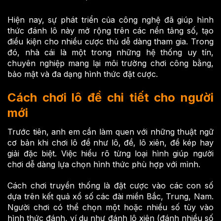
Hiện nay, sự phát triển của công nghệ đã giúp hình
thức đánh lô này mở rộng trên các nền tảng số, tạo
điều kiện cho nhiều cược thủ dễ dàng tham gia. Trong
đó, nhà cái là một trong những hệ thống uy tín,
chuyên nghiệp mang lại môi trường chơi công bằng,
bảo mật và đa dạng hình thức đặt cược.
Cách chơi lô đề chi tiết cho người
mới
Trước tiên, anh em cần làm quen với những thuật ngữ
cơ bản khi chơi lô đề như lô, đề, lô xiên, đề kép hay
giải đặc biệt. Việc hiểu rõ từng loại hình giúp người
chơi dễ dàng lựa chọn hình thức phù hợp với mình.
Cách chơi truyền thống là đặt cược vào các con số
dựa trên kết quả xổ số các đài miền Bắc, Trung, Nam.
Người chơi có thể chọn một hoặc nhiều số tùy vào
hình thức đánh, ví dụ như đánh lô xiên (đánh nhiều số