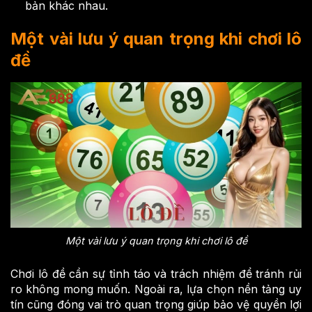
bản khác nhau.
Một vài lưu ý quan trọng khi chơi lô
đề
Một vài lưu ý quan trọng khi chơi lô đề
Chơi lô đề cần sự tỉnh táo và trách nhiệm để tránh rủi
ro không mong muốn. Ngoài ra, lựa chọn nền tảng uy
tín cũng đóng vai trò quan trọng giúp bảo vệ quyền lợi