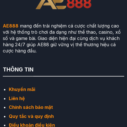
AE888
mang đến trải nghiệm cá cược chất lượng cao
với hệ thống trò chơi đa dạng như thể thao, casino, xổ
số và game bài. Giao diện hiện đại cùng dịch vụ khách
hàng 24/7 giúp AE88 giữ vững vị thế thương hiệu cá
cược hàng đầu.
THÔNG TIN
Khuyến mãi
Liên hệ
Chính sách bảo mật
Quy tắc và quy định
Điều khoản điều kiện