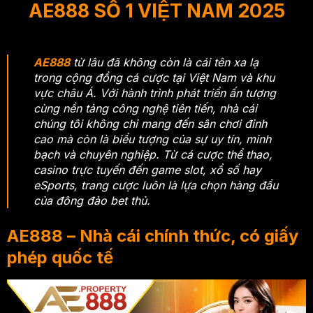
AE888 SỐ 1 VIỆT NAM 2025
AE888
từ lâu đã không còn là cái tên xa lạ
trong cộng đồng cá cược tại Việt Nam và khu
vực châu Á. Với hành trình phát triển ấn tượng
cùng nền tảng công nghệ tiên tiến, nhà cái
chúng tôi không chỉ mang đến sân chơi đỉnh
cao mà còn là biểu tượng của sự uy tín, minh
bạch và chuyên nghiệp. Từ cá cược thể thao,
casino trực tuyến đến game slot, xổ số hay
eSports, trang cược luôn là lựa chọn hàng đầu
của đông đảo bet thủ.
AE888 – Nhà cái chính thức, có giấy
phép quốc tế