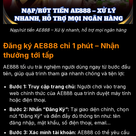
Nạp/rút tiền AE888 – Xử lý nhanh, hỗ trợ mọi ngân hàng
Đăng ký AE888 chỉ 1 phút – Nhận
thưởng tới tấp
AE888 tối ưu trải nghiệm người dùng ngay từ bước đầu
tiên, giúp quá trình tham gia nhanh chóng và tiện lợi:
Bước 1: Truy cập trang chủ:
Người chơi vào trang
web chính thức của AE888 qua trình duyệt máy tính
hoặc điện thoại.
Bước 2: Nhấn “Đăng Ký”:
Tại giao diện chính, chọn
nút “Đăng Ký” và điền đầy đủ thông tin như: tên
đăng nhập, mật khẩu, số điện thoại, email…
Bước 3: Xác minh tài khoản:
AE888 có thể yêu cầu