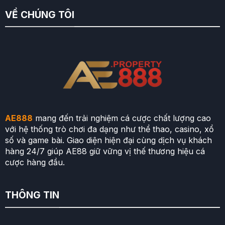
VỀ CHÚNG TÔI
AE888
mang đến trải nghiệm cá cược chất lượng cao
với hệ thống trò chơi đa dạng như thể thao, casino, xổ
số và game bài. Giao diện hiện đại cùng dịch vụ khách
hàng 24/7 giúp AE88 giữ vững vị thế thương hiệu cá
cược hàng đầu.
THÔNG TIN