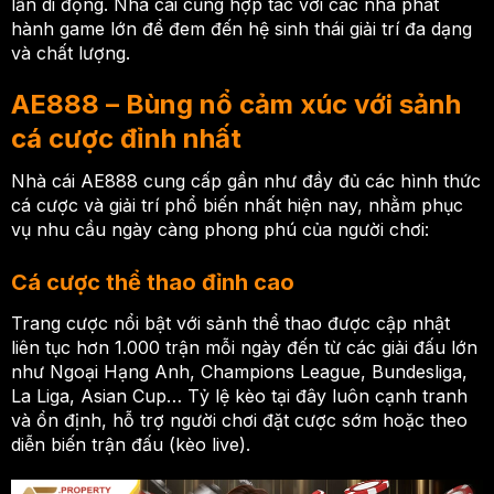
lẫn di động. Nhà cái cũng hợp tác với các nhà phát
hành game lớn để đem đến hệ sinh thái giải trí đa dạng
và chất lượng.
AE888 – Bùng nổ cảm xúc với sảnh
cá cược đỉnh nhất
Nhà cái AE888 cung cấp gần như đầy đủ các hình thức
cá cược và giải trí phổ biến nhất hiện nay, nhằm phục
vụ nhu cầu ngày càng phong phú của người chơi:
Cá cược thể thao đỉnh cao
Trang cược nổi bật với sảnh thể thao được cập nhật
liên tục hơn 1.000 trận mỗi ngày đến từ các giải đấu lớn
như Ngoại Hạng Anh, Champions League, Bundesliga,
La Liga, Asian Cup… Tỷ lệ kèo tại đây luôn cạnh tranh
và ổn định, hỗ trợ người chơi đặt cược sớm hoặc theo
diễn biến trận đấu (kèo live).