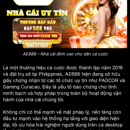
AE888 – Nhà cái đỉnh cao cho dân cá cược
Là một thương hiệu cá cược được thành lập năm 2018
và đặt trụ sở tại Philippines, AE888 hiện đang sở hữu
giấy chứng nhận từ các tổ chức uy tín như PAGCOR và
Gaming Curacao. Đây là yếu tố bảo chứng cho tính
minh bạch và hợp pháp trong toàn bộ hoạt động vận
hành của nhà cái chúng tôi.
Không chỉ có thế mạnh về mặt pháp lý, nền tảng còn
đầu tư mạnh vào hệ thống hạ tầng với giao diện hiện
đại, tối ưu hóa trải nghiệm người dùng trên cả desktop