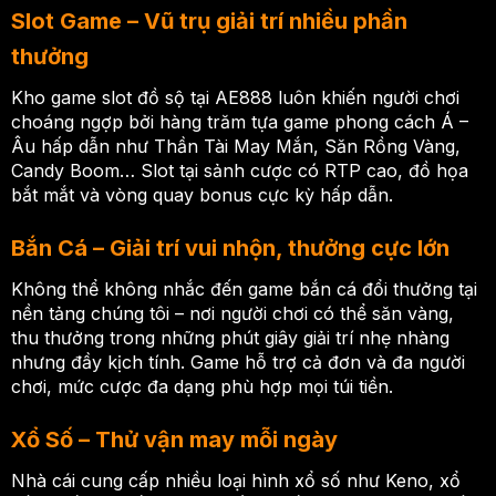
Slot Game – Vũ trụ giải trí nhiều phần
thưởng
Kho game slot đồ sộ tại AE888 luôn khiến người chơi
choáng ngợp bởi hàng trăm tựa game phong cách Á –
Âu hấp dẫn như Thần Tài May Mắn, Săn Rồng Vàng,
Candy Boom… Slot tại sảnh cược có RTP cao, đồ họa
bắt mắt và vòng quay bonus cực kỳ hấp dẫn.
Bắn Cá – Giải trí vui nhộn, thưởng cực lớn
Không thể không nhắc đến game bắn cá đổi thưởng tại
nền tảng chúng tôi – nơi người chơi có thể săn vàng,
thu thưởng trong những phút giây giải trí nhẹ nhàng
nhưng đầy kịch tính. Game hỗ trợ cả đơn và đa người
chơi, mức cược đa dạng phù hợp mọi túi tiền.
Xổ Số – Thử vận may mỗi ngày
Nhà cái cung cấp nhiều loại hình xổ số như Keno, xổ