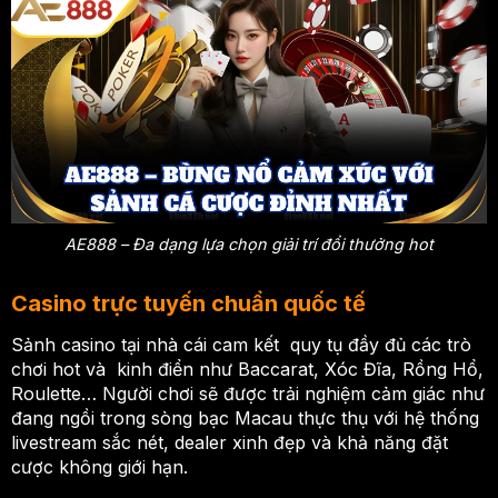
AE888 – Đa dạng lựa chọn giải trí đổi thưởng hot
Casino trực tuyến chuẩn quốc tế
Sảnh casino tại nhà cái cam kết quy tụ đầy đủ các trò
chơi hot và kinh điển như Baccarat, Xóc Đĩa, Rồng Hổ,
Roulette… Người chơi sẽ được trải nghiệm cảm giác như
đang ngồi trong sòng bạc Macau thực thụ với hệ thống
livestream sắc nét, dealer xinh đẹp và khả năng đặt
cược không giới hạn.