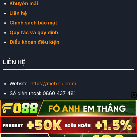
Khuyến mãi
Liên hệ
Chính sách bảo mật
Quy tắc và quy định
Điều khoản điều kiện
LIÊN HỆ
Website:
https://meb.ru.com/
Số điện thoại: 0860 437 481
Email:
meb.ru.com@gmail.com
Địa chỉ: 511 Đ. Phạm Thế Hiển, Phường 4, Quận 8,
Hồ Chí Minh, Việt Nam
Hashtag: #ae88 #ae888 #ae888property
#nhacaiae88